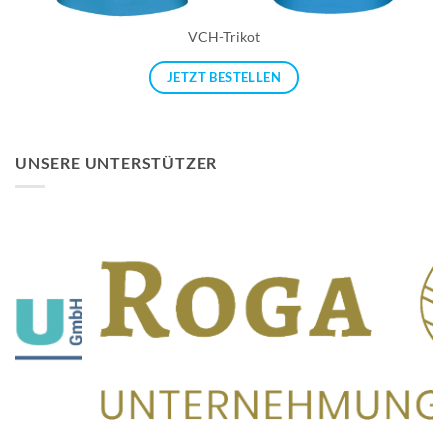
VCH-Trikot
JETZT BESTELLEN
UNSERE UNTERSTÜTZER