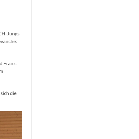
VCH-Jungs
evanche:
d Franz.
em
sich die