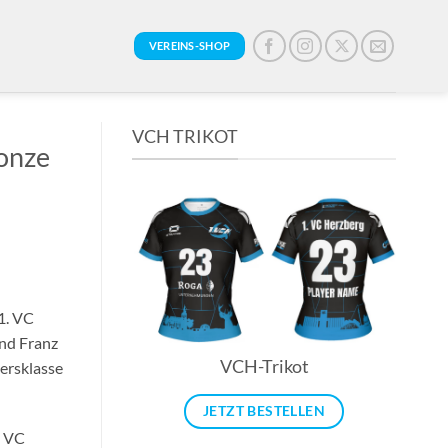
VEREINS-SHOP
VCH TRIKOT
onze
1. VC
und Franz
VCH-Trikot
tersklasse
JETZT BESTELLEN
m VC