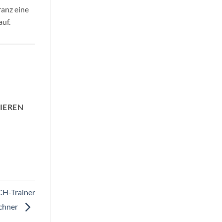
ranz eine
auf.
IEREN
CH-Trainer
schner