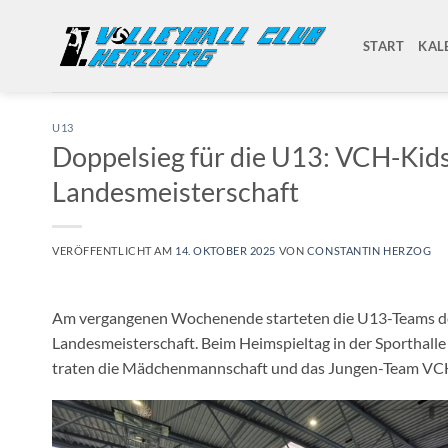
Zum
Inhalt
START
KAL
springen
U13
Doppelsieg für die U13: VCH-Kids 
Landesmeisterschaft
VERÖFFENTLICHT AM
14. OKTOBER 2025
VON
CONSTANTIN HERZOG
Am vergangenen Wochenende starteten die U13-Teams des 1
Landesmeisterschaft. Beim Heimspieltag in der Sporthalle
traten die Mädchenmannschaft und das Jungen-Team VCH I