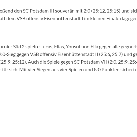
ießend den SC Potsdam III souverän mit 2:0 (25:12, 25:15) und si
ft dem VSB offensiv Eisenhüttenstadt I im kleinen Finale dagege
rnier Süd 2 spielte Lucas, Elias, Yousuf und Ella gegen alle gegner
:0-Sieg gegen VSB offensiv Eisenhüttenstadt II (25:6, 25:7) und
25:9, 25:12). Auch die Spiele gegen SC Potsdam VII (2:0, 25:9, 25
für sich. Mit vier Siegen aus vier Spielen und 8:0 Punkten sicherte