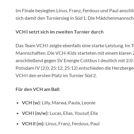
Im Finale besiegten Linus, Franz, Ferdous und Paul anschl
sich damit den Turniersieg in Süd 1. Die Mädchenmannscha
VCH I setzt sich im zweiten Turnier durch
Das Team VCH I zeigte ebenfalls eine starke Leistung. Im Tu
Mannschaften. Die VCH-Kids starteten mit einem klaren 2
anschließend gegen SV Energie Cottbus I deutlich mit 2:0 (
Potsdam IV (2:0, 25:12, 25:12) entschieden die Herzberger 
VCH I den ersten Platz im Turnier Süd 2.
Für den VCH am Ball:
VCH (w):
Lilly, Marwa, Paula, Leonie
VCH I (m/w):
Lucas, Elias, Yousuf, Ella
VCH II (m):
Linus, Franz, Ferdous, Paul