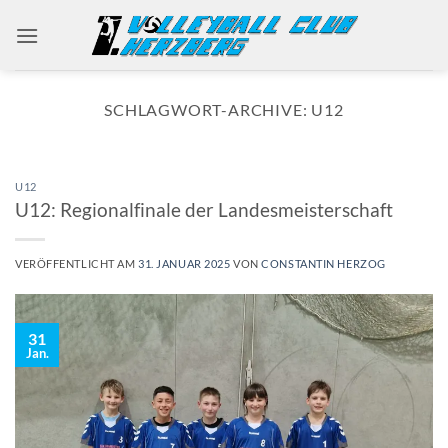
Zum
Inhalt
springen
SCHLAGWORT-ARCHIVE:
U12
U12
U12: Regionalfinale der Landesmeisterschaft
VERÖFFENTLICHT AM
31. JANUAR 2025
VON
CONSTANTIN HERZOG
31
Jan.