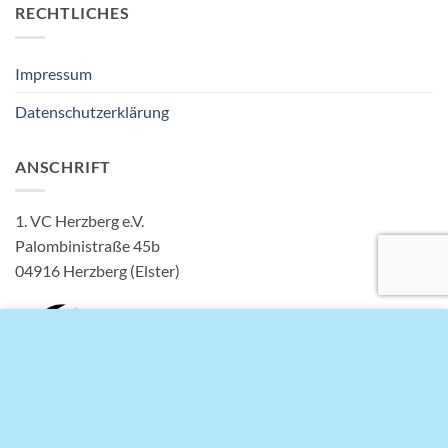
RECHTLICHES
Impressum
Datenschutzerklärung
ANSCHRIFT
1. VC Herzberg e.V.
Palombinistraße 45b
04916 Herzberg (Elster)
Diese Seite verwendet Cookies für ein besseres Surferlebnis.
Durch das Browsen auf dieser Website stimmst du der
Verwendung von Cookies zu.
MEHR INFOS
AKZEPTIEREN
IMPRESSUM
DATENSCHUTZERKLÄRUNG